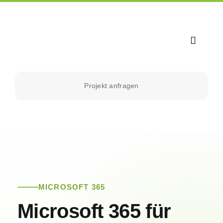
Zum
Inhalt
springen
Toggle
Navigat
Home
Projekt anfragen
Leistungen
Kontakt
Teamviewer
MICROSOFT 365
Microsoft 365 für